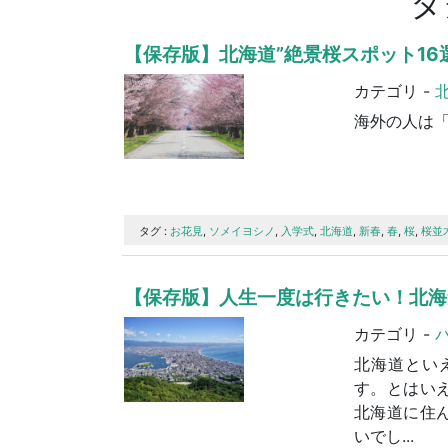
タ
【保存版】北海道”絶景桜スポット16
カテゴリ -
タグ :
お花見
,
ソメイヨシノ
,
入学式
,
北海道
,
新春
,
春
,
桜
,
桜並
【保存版】人生一度は行きたい！北海道
カテゴリ -
北海道とい
す。とはい
北海道に住
いでし...