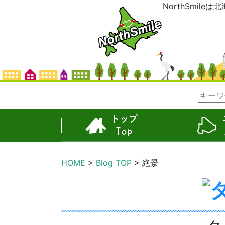
NorthSmil
TOP
エリア
HOME
Blog TOP
絶景