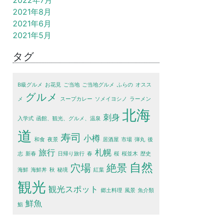
2022年7月
2021年8月
2021年6月
2021年5月
タグ
B級グルメ
お花見
ご当地
ご当地グルメ
ふらの
オスス
グルメ
メ
スープカレー
ソメイヨシノ
ラーメン
北海
刺身
入学式
函館、観光、グルメ、温泉
道
寿司
小樽
和食
夜景
居酒屋
市場
弾丸
後
旅行
札幌
志
新春
日帰り旅行
春
桜
桜並木
歴史
自然
穴場
絶景
海鮮
海鮮丼
秋
秘境
紅葉
観光
観光スポット
郷土料理
風景
魚介類
鮮魚
鮨