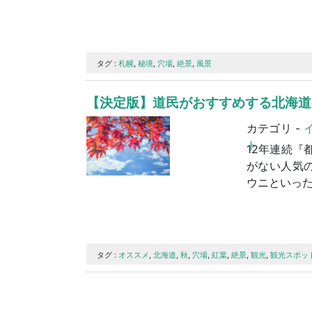
タグ :
札幌
,
秘境
,
穴場
,
絶景
,
風景
【決定版】道民がおすすめする北海道
カテゴリ -
ト
12年連続『
がない人気
ウニといった
タグ :
オススメ
,
北海道
,
秋
,
穴場
,
紅葉
,
絶景
,
観光
,
観光スポッ