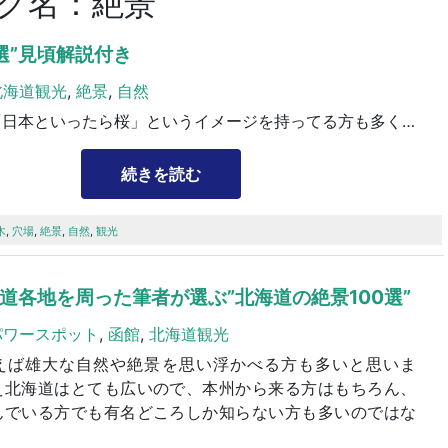
グ名：絶景
選”見頃解説付き
北海道観光
,
絶景
,
自然
海外の人は「日本といったら桜」というイメージを持ってる方も多く、日本の桜を見るために来日する方も少なくありません。道民にとっての桜は「やっと長い雪の季節が終わった」という安堵の象徴であり、本...
続きを読む
木
,
穴場
,
絶景
,
自然
,
観光
各地を周った筆者が選ぶ”北海道の絶景100選”
パワースポット
,
函館
,
北海道観光
えば雄大な自然や絶景を思い浮かべる方も多いと思いま
え北海道はとても広いので、本州から来る方はもちろん、
んでいる方でも有名どころしか知らない方も多いのではな