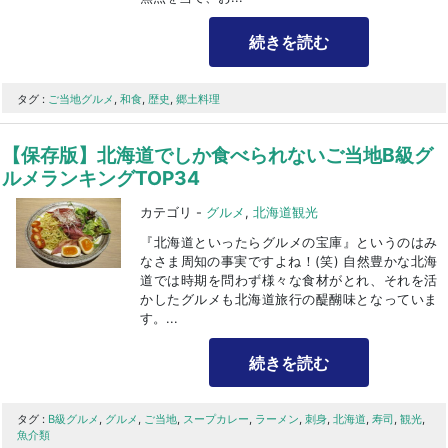
続きを読む
タグ :
ご当地グルメ
,
和食
,
歴史
,
郷土料理
【保存版】北海道でしか食べられないご当地B級グ
ルメランキングTOP34
カテゴリ -
グルメ
,
北海道観光
『北海道といったらグルメの宝庫』というのはみ
なさま周知の事実ですよね！(笑) 自然豊かな北海
道では時期を問わず様々な食材がとれ、それを活
かしたグルメも北海道旅行の醍醐味となっていま
す。...
続きを読む
タグ :
B級グルメ
,
グルメ
,
ご当地
,
スープカレー
,
ラーメン
,
刺身
,
北海道
,
寿司
,
観光
,
魚介類