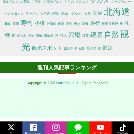
グルメ
B級グルメ
お花見
ご当地
ご当地グルメ
ふらの
オススメ
スープカレー
北海道
刺身
ソメイヨシノ
ラーメン
入学式
函館、観光、グルメ、温泉
寿司
小樽
旅行
札
和食
夜景
居酒屋
市場
弾丸
後志
新春
日帰り旅行
春
観
自然
穴場
絶景
幌
桜
桜並木
歴史
海鮮
海鮮丼
秋
秘境
紅葉
光
観光スポット
鮮魚
郷土料理
風景
魚介類
鮨
週刊人気記事ランキング
Copyright © 2018
NorthSmile
. All Rights Reserved
X
Facebook
Instagram
YouTube
TikTok