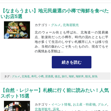
【なまらうまい】地元民厳選の小樽で海鮮を食べた
いお店5選
カテゴリ -
グルメ
,
北海道観光
北のウォール街とも呼ばれ、北海道一の貿易拠
点、歓楽街だった小樽市。時代の流れとともに平
地が多くて生活のしやすい札幌市に人々は移り住
み、当初の賑わいこそ失ったものの、現在でもそ
の風情ある景観は...
続きを読む
タグ :
グルメ
,
北海道
,
寿司
,
小樽
,
居酒屋
,
後志
,
旅行
,
海鮮
,
海鮮丼
,
観光
,
鮮魚
【自然・レジャー】札幌に行く前に読みたい！人気
スポット15選
カテゴリ -
イベント情報
,
お土産・特産物
,
グルメ
,
北海道観光
,
温泉