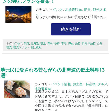
メの弾丸プランを提案！
カテゴリ -
グルメ
,
北海道観光
,
絶景
,
観光スポ
ット
せっかくの休日なのに特に予定もなく退屈でお困りではありませんか？日本国内には日帰りで旅行ができちゃう観光地が数多くありますが、今回は筆者の地元である小樽市の日帰りプランを記事にして...
続きを読む
タグ :
グルメ
,
刺身
,
北海道
,
夜景
,
寿司
,
小樽
,
市場
,
弾丸
,
旅行
,
日帰り旅行
,
自然
,
観光
,
観光スポット
,
鮨
,
鮮魚
地元民に愛される昔ながらの北海道の郷土料理13
選!
カテゴリ -
イベント情報
,
お土産・特産物
,
グルメ
,
北海道観光
北海道といえば、日本屈指の「グルメの宝庫」で
お馴染みですよね。グルメ目的で北海道を訪れる
方も意外とい多いのではないでしょうか？そこで
今回は北海道の各地で食べられる『郷土料理』に
焦点を当て、お...