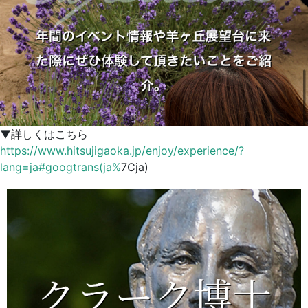
▼詳しくはこちら
https://www.hitsujigaoka.jp/enjoy/experience/?
lang=ja#googtrans(ja%
7Cja)