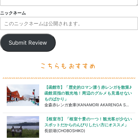
ニックネーム
Submit Review
【函館市】「歴史的ロマン漂う赤レンガを散策♪
函館屈指の観光地！周辺のグルメも見逃せない
ものばかり」
金森赤レンガ倉庫(KANAMORI AKARENGA SOUKO)
【根室市】「根室十景の一つ！観光客が少ない
スポットだからのんびりしたい方にオススメ」
長節湖(CHOBOSHIKO)