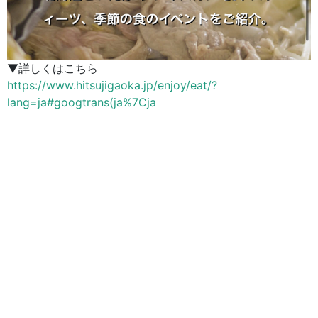
▼詳しくはこちら
https://www.hitsujigaoka.jp/enjoy/eat/?
lang=ja#googtrans(ja%7Cja