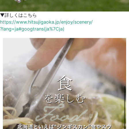
▼詳しくはこちら
https://www.hitsujigaoka.jp/enjoy/scenery/
?lang=ja#googtrans(ja%7Cja)