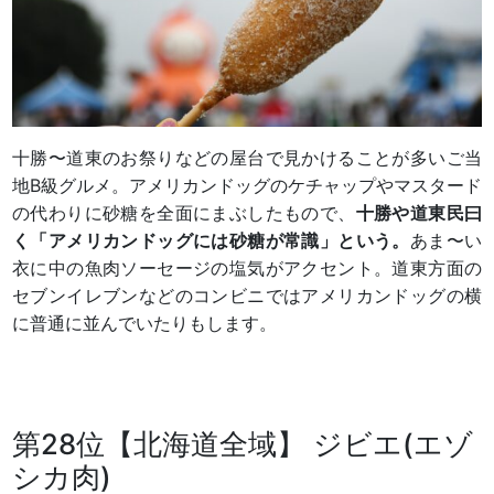
十勝〜道東のお祭りなどの屋台で見かけることが多いご当
地B級グルメ。アメリカンドッグのケチャップやマスタード
の代わりに砂糖を全面にまぶしたもので、
十勝や道東民曰
く「アメリカンドッグには砂糖が常識」という。
あま〜い
衣に中の魚肉ソーセージの塩気がアクセント。道東方面の
セブンイレブンなどのコンビニではアメリカンドッグの横
に普通に並んでいたりもします。
第28位【北海道全域】 ジビエ(エゾ
シカ肉)