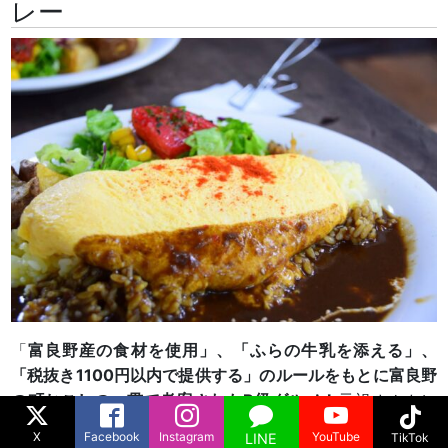
レー
「
富良野産の食材を使用」、「ふらの牛乳を添える」、
「税抜き1100円以内で提供する」のルールをもとに富良野
の町おこしの一貫で考案されたB級グルメ！
元祖オムカレ
ーのお店で行列のできる人気店「唯我独尊」がオススメ！※
X
Facebook
Instagram
YouTube
LINE
TikTok