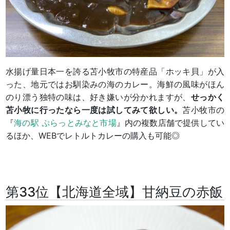
水揚げ量日本一を誇る苫小牧市の特産品「ホッキ貝」が入
った、地元ではお馴染みの海のカレー。海鮮の風味がほん
のり漂う独特の味は、好き嫌いが分かれますが、
せっかく
苫小牧に行ったなら一度は試してみて欲しい。
苫小牧市の
『
海の駅 ぷらっとみなと市場
』内の複数店舗で提供してい
るほか、WEBでレトルトカレーの購入も可能◎
第33位【北海道全域】甘納豆の赤飯