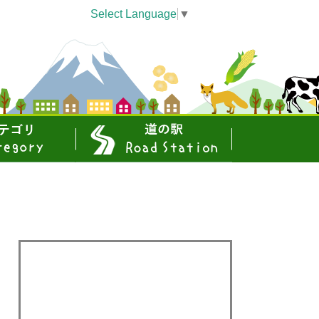
Select Language
▼
道の駅