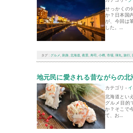
せっかくの
か？日本国
が、今回は
した。...
タグ :
グルメ
,
刺身
,
北海道
,
夜景
,
寿司
,
小樽
,
市場
,
弾丸
,
旅行
,
地元民に愛される昔ながらの北海
カテゴリ -
イ
北海道とい
グルメ目的
か？そこで
て、お...