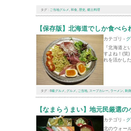
タグ :
ご当地グルメ
,
和食
,
歴史
,
郷土料理
【保存版】北海道でしか食べられ
カテゴリ -
グ
『北海道と
すよね！(笑
れを活かした
タグ :
B級グルメ
,
グルメ
,
ご当地
,
スープカレー
,
ラーメン
,
刺
【なまらうまい】地元民厳選の
カテゴリ -
グ
北のウォー