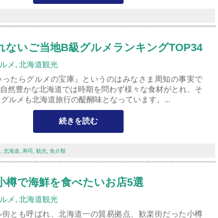
ないご当地B級グルメランキングTOP34
ルメ
,
北海道観光
いったらグルメの宝庫』というのはみなさま周知の事実で
) 自然豊かな北海道では時期を問わず様々な食材がとれ、そ
グルメも北海道旅行の醍醐味となっています。...
続きを読む
身
,
北海道
,
寿司
,
観光
,
魚介類
小樽で海鮮を食べたいお店5選
ルメ
,
北海道観光
ル街とも呼ばれ、北海道一の貿易拠点、歓楽街だった小樽