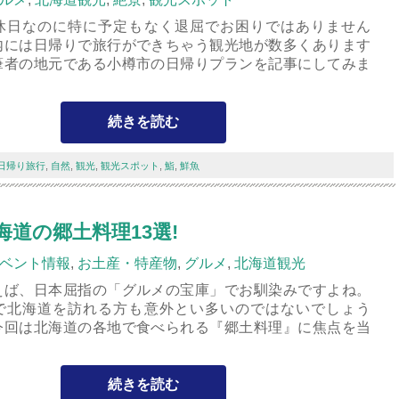
休日なのに特に予定もなく退屈でお困りではありません
内には日帰りで旅行ができちゃう観光地が数多くあります
筆者の地元である小樽市の日帰りプランを記事にしてみま
続きを読む
日帰り旅行
,
自然
,
観光
,
観光スポット
,
鮨
,
鮮魚
道の郷土料理13選!
ベント情報
,
お土産・特産物
,
グルメ
,
北海道観光
えば、日本屈指の「グルメの宝庫」でお馴染みですよね。
で北海道を訪れる方も意外とい多いのではないでしょう
今回は北海道の各地で食べられる『郷土料理』に焦点を当
続きを読む