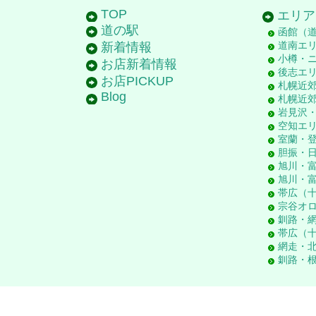
TOP
エリア
道の駅
函館（
道南エ
新着情報
小樽・
お店新着情報
後志エ
お店PICKUP
札幌近
Blog
札幌近
岩見沢
空知エ
室蘭・
胆振・
旭川・
旭川・
帯広（
宗谷オ
釧路・
帯広（
網走・
釧路・