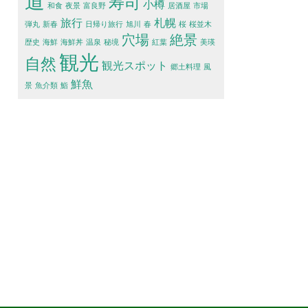
道
寿司
小樽
和食
夜景
富良野
居酒屋
市場
旅行
札幌
弾丸
新春
日帰り旅行
旭川
春
桜
桜並木
穴場
絶景
歴史
海鮮
海鮮丼
温泉
秘境
紅葉
美瑛
観光
自然
観光スポット
郷土料理
風
鮮魚
景
魚介類
鮨