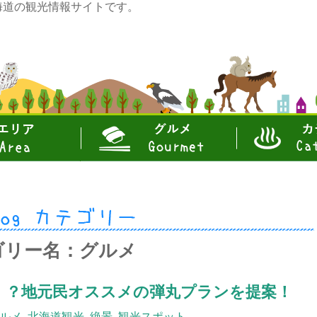
eは北海道の観光情報サイトです。
グルメ
カテゴリ
ゴリー名：グルメ
！？地元民オススメの弾丸プランを提案！
ルメ
,
北海道観光
,
絶景
,
観光スポット