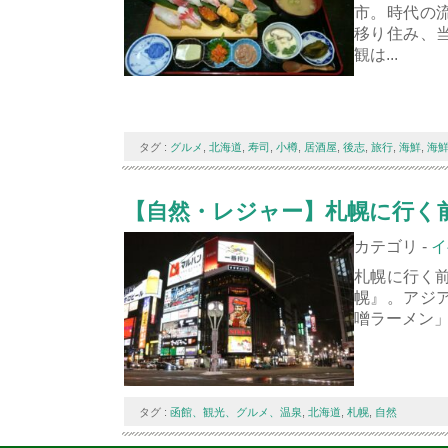
市。時代の
移り住み、
観は...
タグ :
グルメ
,
北海道
,
寿司
,
小樽
,
居酒屋
,
後志
,
旅行
,
海鮮
,
海
【自然・レジャー】札幌に行く
カテゴリ -
イ
札幌に行く前
幌』。アジ
噌ラーメン」
タグ :
函館、観光、グルメ、温泉
,
北海道
,
札幌
,
自然