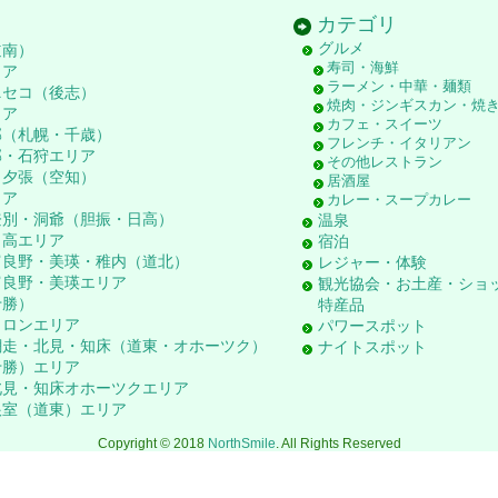
カテゴリ
グルメ
道南）
寿司・海鮮
リア
ラーメン・中華・麺類
ニセコ（後志）
焼肉・ジンギスカン・焼
リア
カフェ・スイーツ
郊（札幌・千歳）
フレンチ・イタリアン
郊・石狩エリア
その他レストラン
・夕張（空知）
居酒屋
リア
カレー・スープカレー
登別・洞爺（胆振・日高）
温泉
日高エリア
宿泊
富良野・美瑛・稚内（道北）
レジャー・体験
富良野・美瑛エリア
観光協会・お土産・ショ
十勝）
特産品
ロロンエリア
パワースポット
網走・北見・知床（道東・オホーツク）
ナイトスポット
十勝）エリア
北見・知床オホーツクエリア
根室（道東）エリア
Copyright © 2018
NorthSmile
. All Rights Reserved