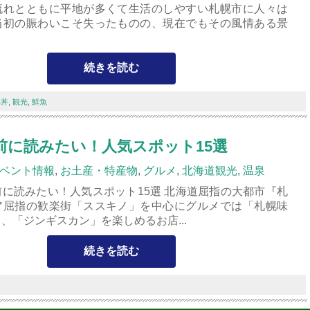
流れとともに平地が多くて生活のしやすい札幌市に人々は
当初の賑わいこそ失ったものの、現在でもその風情ある景
続きを読む
鮮丼
,
観光
,
鮮魚
前に読みたい！人気スポット15選
ベント情報
,
お土産・特産物
,
グルメ
,
北海道観光
,
温泉
に読みたい！人気スポット15選 北海道屈指の大都市『札
ア屈指の歓楽街「ススキノ」を中心にグルメでは「札幌味
、「ジンギスカン」を楽しめるお店...
続きを読む