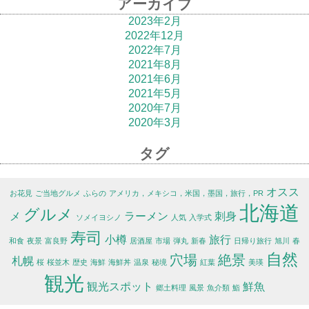
アーカイブ
2023年2月
2022年12月
2022年7月
2021年8月
2021年6月
2021年5月
2020年7月
2020年3月
タグ
オスス
お花見
ご当地グルメ
ふらの
アメリカ，メキシコ，米国，墨国，旅行，PR
北海道
グルメ
メ
ラーメン
刺身
ソメイヨシノ
人気
入学式
寿司
小樽
旅行
和食
夜景
富良野
居酒屋
市場
弾丸
新春
日帰り旅行
旭川
春
自然
穴場
絶景
札幌
桜
桜並木
歴史
海鮮
海鮮丼
温泉
秘境
紅葉
美瑛
観光
観光スポット
鮮魚
郷土料理
風景
魚介類
鮨