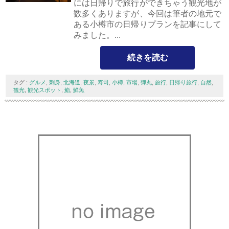
には日帰りで旅行ができちゃう観光地が
数多くありますが、今回は筆者の地元で
ある小樽市の日帰りプランを記事にして
みました。...
続きを読む
タグ :
グルメ
,
刺身
,
北海道
,
夜景
,
寿司
,
小樽
,
市場
,
弾丸
,
旅行
,
日帰り旅行
,
自然
,
観光
,
観光スポット
,
鮨
,
鮮魚