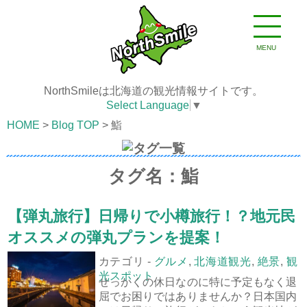
MENU
NorthSmileは北海道の観光情報サイトです。
Select Language
▼
HOME
Blog TOP
鮨
タグ名：鮨
【弾丸旅行】日帰りで小樽旅行！？地元民
オススメの弾丸プランを提案！
カテゴリ -
グルメ
,
北海道観光
,
絶景
,
観
光スポット
せっかくの休日なのに特に予定もなく退
屈でお困りではありませんか？日本国内