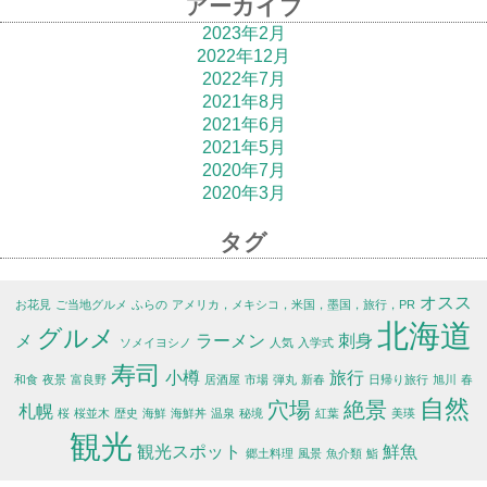
アーカイブ
2023年2月
2022年12月
2022年7月
2021年8月
2021年6月
2021年5月
2020年7月
2020年3月
タグ
オスス
お花見
ご当地グルメ
ふらの
アメリカ，メキシコ，米国，墨国，旅行，PR
北海道
グルメ
メ
ラーメン
刺身
ソメイヨシノ
人気
入学式
寿司
小樽
旅行
和食
夜景
富良野
居酒屋
市場
弾丸
新春
日帰り旅行
旭川
春
自然
穴場
絶景
札幌
桜
桜並木
歴史
海鮮
海鮮丼
温泉
秘境
紅葉
美瑛
観光
観光スポット
鮮魚
郷土料理
風景
魚介類
鮨