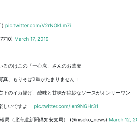
⌒)
pic.twitter.com/V2rNOkLm7i
67710)
March 17, 2019
いるのはこの「一心庵」さんのお蕎麦
写真、もりそば2重がたまりません！
右下のイカ揚げ。酸味と甘味が絶妙なソースがオンリーワン
楽しいですよ！
pic.twitter.com/len9NGHr31
局（北海道新聞倶知安支局） (@niseko_news)
March 12, 2