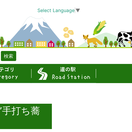
Select Language
▼
検索
道の駅
”手打ち蕎