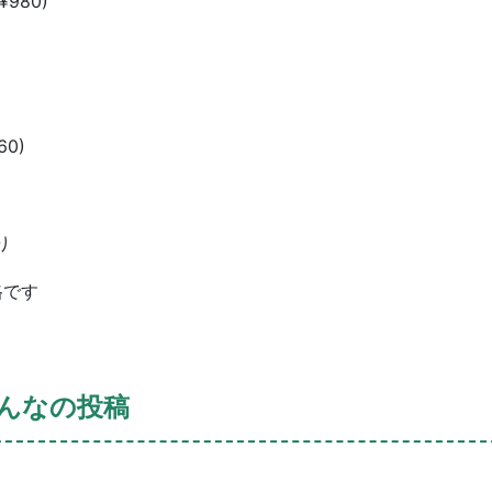
980)
0)
り
格です
んなの投稿