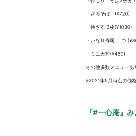
・特もり そば2枚分 (¥
・ざるそば (¥720)
・特ざる 2枚(¥1030)
・いなり寿司 二つ (¥36
・ミニ天丼(¥480)
その他多数メニューあ
※2021年5月時点の価
『#一心庵』み