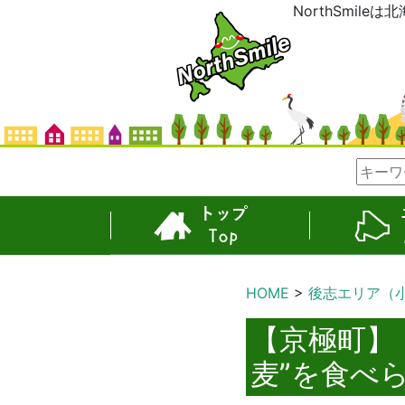
NorthSmil
TOP
エリア
HOME
後志エリア（
【京極町】
麦”を食べ