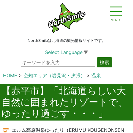
MENU
NorthSmileは北海道の観光情報サイトです。
Select Language
▼
検索
HOME
空知エリア（岩見沢・夕張）
温泉
【赤平市】「北海道らしい大
自然に囲まれたリゾートで、
ゆったり過ごす・・・」
エルム高原温泉ゆったり（ERUMU KOUGENONSEN