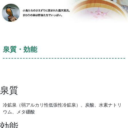
泉質・効能
泉質
冷鉱泉（弱アルカリ性低張性冷鉱泉）、炭酸、水素ナトリ
ウム、メタ硼酸
効能