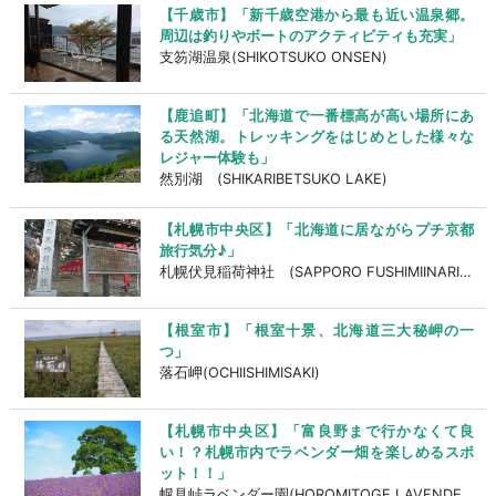
【千歳市】「新千歳空港から最も近い温泉郷。
周辺は釣りやボートのアクティビティも充実」
支笏湖温泉(SHIKOTSUKO ONSEN)
【鹿追町】「北海道で一番標高が高い場所にあ
る天然湖。トレッキングをはじめとした様々な
レジャー体験も」
然別湖 (SHIKARIBETSUKO LAKE)
【札幌市中央区】「北海道に居ながらプチ京都
旅行気分♪」
札幌伏見稲荷神社 (SAPPORO FUSHIMIINARI JINJYA)
【根室市】「根室十景、北海道三大秘岬の一
つ」
落石岬(OCHIISHIMISAKI)
【札幌市中央区】「富良野まで行かなくて良
い！？札幌市内でラベンダー畑を楽しめるスポ
ット！！」
幌見峠ラベンダー園(HOROMITOGE LAVENDER EN)