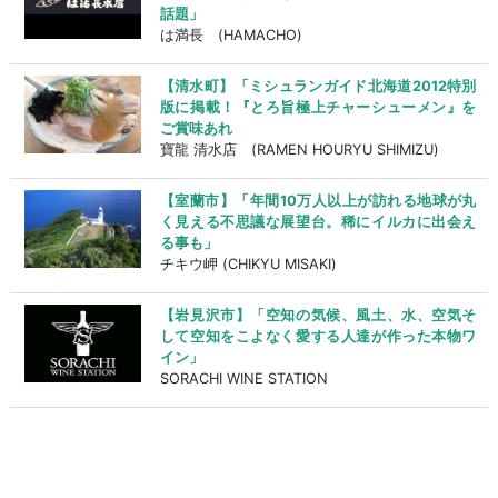
話題」
は満長 (HAMACHO)
【清水町】「ミシュランガイド北海道2012特別
版に掲載！『とろ旨極上チャーシューメン』を
ご賞味あれ
寶龍 清水店 (RAMEN HOURYU SHIMIZU)
【室蘭市】「年間10万人以上が訪れる地球が丸
く見える不思議な展望台。稀にイルカに出会え
る事も」
チキウ岬 (CHIKYU MISAKI)
【岩見沢市】「空知の気候、風土、水、空気そ
して空知をこよなく愛する人達が作った本物ワ
イン」
SORACHI WINE STATION