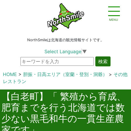
MENU
NorthSmileは北海道の観光情報サイトです。
Select Language
▼
検索
HOME
胆振・日高エリア（室蘭・登別・洞爺）
その他
レストラン
【白老町】「 繁殖から育成、
肥育までを行う北海道では数
少ない黒毛和牛の一貫生産農
家です」