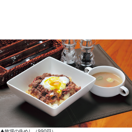
▲牧場の牛めし（990円）