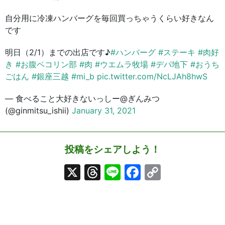
自分用に冷凍ハンバーグを毎回買っちゃうくらい好きなん
です
明日（2/1）までの出店です♪
#ハンバーグ
#ステーキ
#肉好
き
#お腹ペコリン部
#肉
#ウエムラ牧場
#デパ地下
#おうち
ごはん
#銀座三越
#mi_b
pic.twitter.com/NcLJAh8hwS
— 食べること大好きないっしー@ぎんみつ
(@ginmitsu_ishii)
January 31, 2021
投稿をシェアしよう！
X
Threads
Line
Facebook
Copy
Link