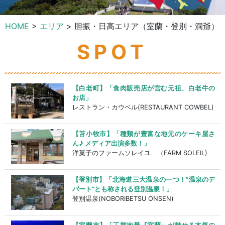
HOME
エリア
胆振・日高エリア（室蘭・登別・洞爺）
SPOT
【白老町】「食肉販売店が営む元祖、白老牛の
お店」
レストラン・カウベル(RESTAURANT COWBEL)
【苫小牧市】「種類が豊富な地元のケーキ屋さ
ん♪ メディア出演多数！」
洋菓子のファームソレイユ （FARM SOLEIL)
【登別市】「北海道三大温泉の一つ！”温泉のデ
パート”とも称される登別温泉！」
登別温泉(NOBORIBETSU ONSEN)