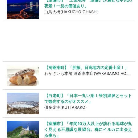
【室蘭市】「工業地帯『室蘭』が魅せる本気の
夜景！一見の価値あり」
白鳥大橋(HAKUCHO OHASHI)
【洞爺湖町】「胆振、日高地方の定番土産！」
わかさいも本舗 洞爺湖本店(WAKASAIMO HONPO)
【白老町】「日本一丸い湖！登別温泉とセット
で観光するのがオススメ」
倶多楽湖(KUTTARAKO)
【室蘭市】「年間10万人以上が訪れる地球が丸
く見える不思議な展望台。稀にイルカに出会え
る事も」