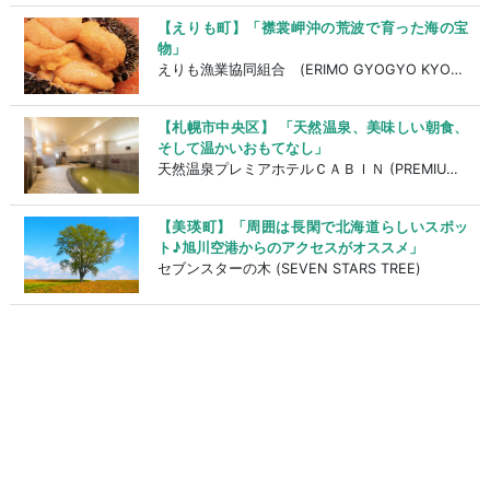
【えりも町】「襟裳岬沖の荒波で育った海の宝
物」
えりも漁業協同組合 (ERIMO GYOGYO KYOUDOUKUMIAI)
【札幌市中央区】 「天然温泉、美味しい朝食、
そして温かいおもてなし」
天然温泉プレミアホテルＣＡＢＩＮ (PREMIUM HOTEL CABIN)
【美瑛町】「周囲は長閑で北海道らしいスポッ
ト♪旭川空港からのアクセスがオススメ」
セブンスターの木 (SEVEN STARS TREE)