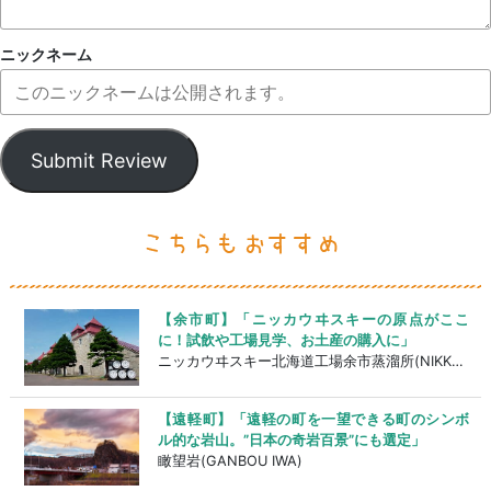
ニックネーム
Submit Review
【余市町】「ニッカウヰスキーの原点がここ
に！試飲や工場見学、お土産の購入に」
ニッカウヰスキー北海道工場余市蒸溜所(NIKKA WISKEY YOICHI FACTORY)
【遠軽町】「遠軽の町を一望できる町のシンボ
ル的な岩山。”日本の奇岩百景”にも選定」
瞰望岩(GANBOU IWA)