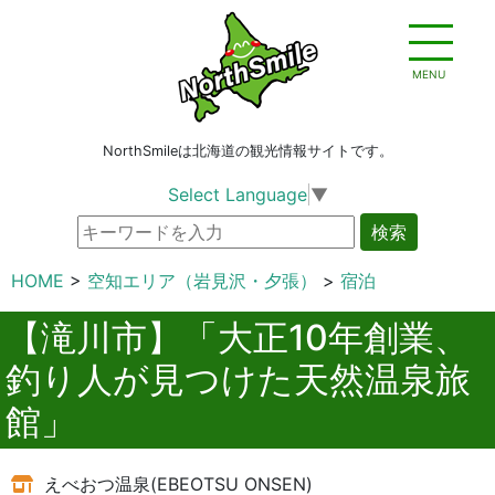
MENU
NorthSmileは北海道の観光情報サイトです。
Select Language
▼
検索
HOME
空知エリア（岩見沢・夕張）
宿泊
【滝川市】「大正10年創業、
釣り人が見つけた天然温泉旅
館」
えべおつ温泉(EBEOTSU ONSEN)