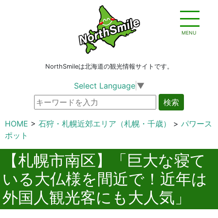
MENU
NorthSmileは北海道の観光情報サイトです。
Select Language
▼
検索
HOME
石狩・札幌近郊エリア（札幌・千歳）
パワース
ポット
【札幌市南区】「巨大な寝て
いる大仏様を間近で！近年は
外国人観光客にも大人気」