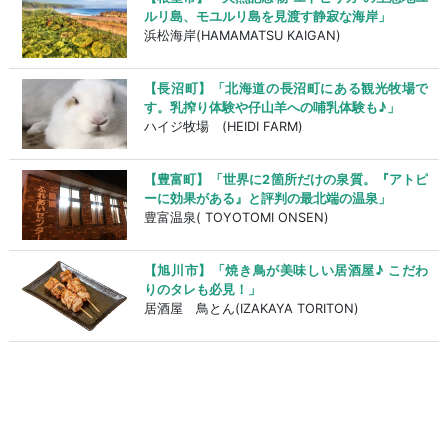
ルリ島、モユルリ島を見渡す静寂な海岸」
浜松海岸(HAMAMATSU KAIGAN)
【長沼町】「北海道の長沼町にある観光牧場で
す。乳搾り体験や仔山羊への哺乳体験も♪」
ハイジ牧場 (HEIDI FARM)
【豊富町】「世界に2箇所だけの泉質。『アトピ
ーに効果がある』と評判の最北端の温泉」
豊富温泉( TOYOTOMI ONSEN)
【旭川市】「焼き鳥が美味しい居酒屋♪ こだわ
りのタレも必見！」
居酒屋 鳥とん(IZAKAYA TORITON)