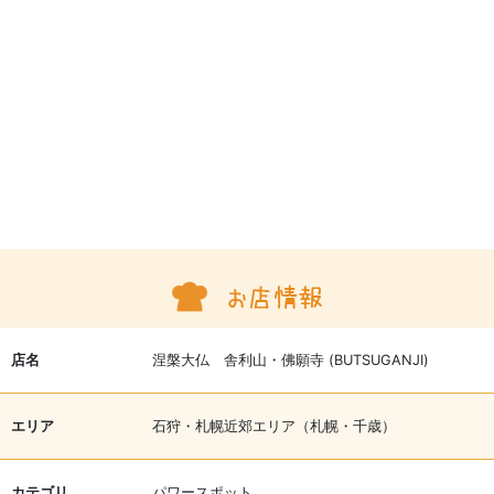
店名
涅槃大仏 舎利山・佛願寺 (BUTSUGANJI)
エリア
石狩・札幌近郊エリア（札幌・千歳）
カテゴリ
パワースポット