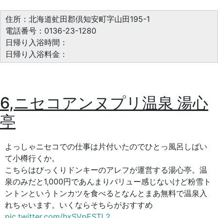
住所：北海道虻田郡倶知安町字山田195-1
電話番号：0136-23-1280
日帰り入浴時間：
日帰り入浴料金：
6,ニセコアンヌプリ温泉 湯心
亭
よっしゃニセコでの仕事は片付いたのでひとっ風呂しばい
て小樽行くか。
こちらはびっくりドンキーのアレフが運営する湯心亭。温
泉のみだと1,000円であんまりバリュー感じないけど粉雪ト
ントンというトンカツを食べるとなんとまあ無料で温泉入
れちゃいます。いくならそちらがおすすめ
pic.twitter.com/hxSVpESTL2