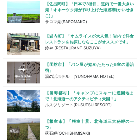
【佐呂間町】「日本で3番目、道内で一番大きい
湖！オホーツク海が作り上げた海跡湖(かいせき
こ)」
サロマ湖(SAROMAKO)
【岩内町】「オムライスが大人気！岩内で洋食
レストランをお探しならここがオススメです」
鈴や (RESTAURANT SUZUYA)
【函館市】「パン屋が始めたたった5室の湯治
宿」
湯の浜ホテル (YUNOHAMA HOTEL)
【留寿都村】「キャンプにスキーに遊園地ま
で！北海道一のアクティビティ天国！」
ルスツリゾート(RUSUTSU RESORT)
【根室市】「根室十景、北海道三大秘岬の一
つ」
落石岬(OCHIISHIMISAKI)