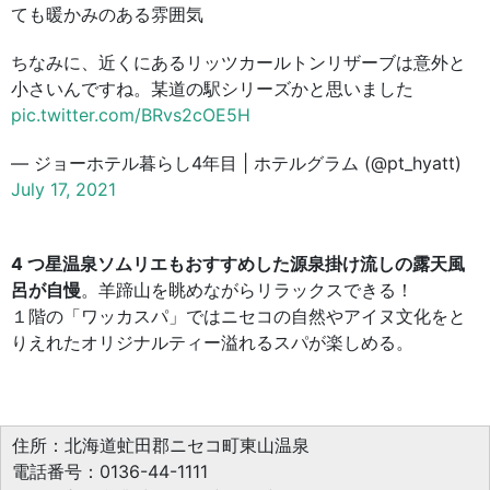
ても暖かみのある雰囲気
ちなみに、近くにあるリッツカールトンリザーブは意外と
小さいんですね。某道の駅シリーズかと思いました
pic.twitter.com/BRvs2cOE5H
— ジョーホテル暮らし4年目 | ホテルグラム (@pt_hyatt)
July 17, 2021
4 つ星温泉ソムリエもおすすめした源泉掛け流しの露天風
呂が自慢
。羊蹄山を眺めながらリラックスできる！
１階の「ワッカスパ」ではニセコの自然やアイヌ文化をと
りえれたオリジナルティー溢れるスパが楽しめる。
住所：北海道虻田郡ニセコ町東山温泉
電話番号：0136-44-1111