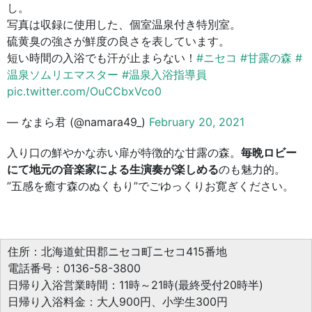
し。
写真は収録に使用した、個室温泉付き特別室。
硫黄臭の強さが鮮度の良さを表しています。
短い時間の入浴でも汗が止まらない！
#ニセコ
#甘露の森
#
温泉ソムリエマスター
#温泉入浴指導員
pic.twitter.com/OuCCbxVco0
— なまら君 (@namara49_)
February 20, 2021
入り口の鮮やかな赤い扉が特徴的な甘露の森。
毎晩ロビー
にて地元の音楽家による生演奏が楽しめる
のも魅力的。
”五感を癒す森のぬくもり”でごゆっくりお寛ぎください。
住所：北海道虻田郡ニセコ町ニセコ415番地
電話番号：0136-58-3800
日帰り入浴営業時間：11時～21時(最終受付20時半)
日帰り入浴料金：大人900円、小学生300円