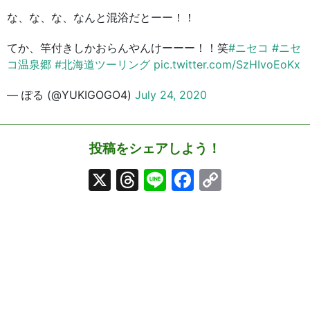
な、な、な、なんと混浴だとーー！！
てか、竿付きしかおらんやんけーーー！！笑
#ニセコ
#ニセ
コ温泉郷
#北海道ツーリング
pic.twitter.com/SzHIvoEoKx
— ぽる (@YUKIGOGO4)
July 24, 2020
投稿をシェアしよう！
X
Threads
Line
Facebook
Copy
Link