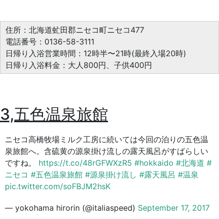
住所：北海道虻田郡ニセコ町ニセコ477
電話番号：0136-58-3111
日帰り入浴営業時間：12時半〜21時(最終入場20時)
日帰り入浴料金：大人800円、子供400円
3,五色温泉旅館
ニセコ高橋牧場ミルク工房に続いては今回の泊りの五色温
泉旅館へ。含硫黄の源泉掛け流しの露天風呂がすばらしい
ですね。
https://t.co/48rGFWXzR5
#hokkaido
#北海道
#
ニセコ
#五色温泉旅館
#源泉掛け流し
#露天風呂
#温泉
pic.twitter.com/soFBJM2hsK
— yokohama hirorin (@italiaspeed)
September 17, 2017