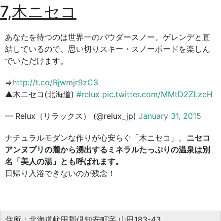
7,木ニセコ
あなたを待つのは世界一のパウダースノー。ゲレンデと直
結しているので、思い切りスキー・スノーボードを楽しん
でいただけます。
⇒
http://t.co/Rjwmjr9zC3
▲木ニセコ(北海道)
#relux
pic.twitter.com/MMtD2ZLzeH
— Relux（リラックス） (@relux_jp)
January 31, 2015
ナチュラルモダンな作りが心安らぐ「木ニセコ」。
ニセコ
アンヌプリの麓から湧出するミネラルたっぷりの温泉は別
名「美人の湯」とも呼ばれます。
日帰り入浴できないのが残念！
住所：北海道虻田郡倶知安町字 山田183-43