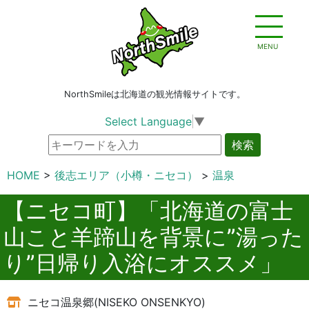
MENU
NorthSmileは北海道の観光情報サイトです。
Select Language
▼
検索
HOME
後志エリア（小樽・ニセコ）
温泉
【ニセコ町】「北海道の富士
山こと羊蹄山を背景に”湯った
り”日帰り入浴にオススメ」
ニセコ温泉郷(NISEKO ONSENKYO)