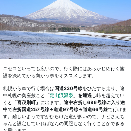
ニセコといっても広いので、行く際にはあらかじめ行く施
設を決めてから向かう事をオススメします。
札幌から車で行く場合は
国道230号線
をひたすら走り、途
中札幌の奥座敷こと
「
定山渓温泉
」を通過
し峠を超えてい
くと「
喜茂別町」
に出ます。
途中右折
し
696号線に入り途
中で左折国道257号線→道道97号線→道道66号線
で行けま
す。難しいようですがひらけた道が多いので、ナビさえち
ゃんと設定していればなんの問題もなく行くことができる
と思います。