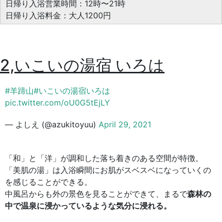
日帰り入浴営業時間：12時〜21時
日帰り入浴料金：大人1200円
2,いこいの湯宿 いろは
#羊蹄山
#いこいの湯宿いろは
pic.twitter.com/oU0G5tEjLY
— よしえ (@azukitoyuu)
April 29, 2021
「和」と「洋」が調和した落ち着きのある空間が特徴。
「美肌の湯」は入浴瞬間にお肌がスベスベになっていくの
を感じることができる。
中風呂からも外の景色を見ることができて、まるで
森林の
中で温泉に浸かっているような気分に浸れる。