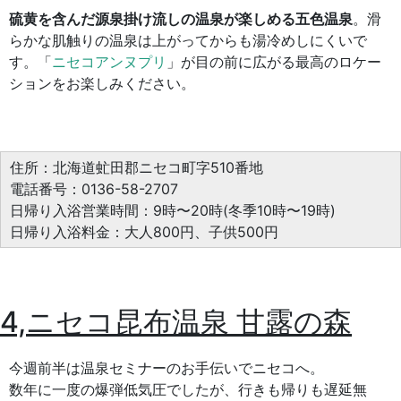
硫黄を含んだ源泉掛け流しの温泉が楽しめる五色温泉
。滑
らかな肌触りの温泉は上がってからも湯冷めしにくいで
す。「
ニセコアンヌプリ
」が目の前に広がる最高のロケー
ションをお楽しみください。
住所：北海道虻田郡ニセコ町字510番地
電話番号：0136-58-2707
日帰り入浴営業時間：9時〜20時(冬季10時〜19時)
日帰り入浴料金：大人800円、子供500円
4,ニセコ昆布温泉 甘露の森
今週前半は温泉セミナーのお手伝いでニセコへ。
数年に一度の爆弾低気圧でしたが、行きも帰りも遅延無